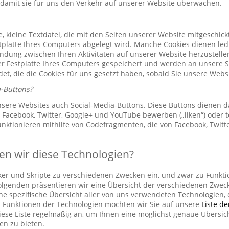
 damit sie für uns den Verkehr auf unserer Website überwachen.
le, kleine Textdatei, die mit den Seiten unserer Website mitgeschic
platte Ihres Computers abgelegt wird. Manche Cookies dienen led
indung zwischen Ihren Aktivitäten auf unserer Website herzustelle
r Festplatte Ihres Computers gespeichert und werden an unsere S
et, die die Cookies für uns gesetzt haben, sobald Sie unsere Web
-Buttons?
sere Websites auch Social-Media-Buttons. Diese Buttons dienen d
Facebook, Twitter, Google+ und YouTube bewerben („liken“) oder te
unktionieren mithilfe von Codefragmenten, die von Facebook, Twit
 wir diese Technologien?
cker und Skripte zu verschiedenen Zwecken ein, und zwar zu Funkti
lgenden präsentieren wir eine Übersicht der verschiedenen Zwec
ine spezifische Übersicht aller von uns verwendeten Technologien
 Funktionen der Technologien möchten wir Sie auf unsere
Liste d
iese Liste regelmäßig an, um Ihnen eine möglichst genaue Übersic
en zu bieten.