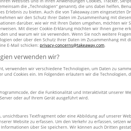
ihren Websites und in ihren Anwendungen Cookies, Tracker, Skrip
emeinsam die „Technologien“ genannt), die uns dabei helfen, Benu
res Erlebnis zu bieten. Auch die von Takeaway.com eingesetzten Dr
h nehmen wir den Schutz Ihrer Daten im Zusammenhang mit diesen
rmationen darüber, wie wir mit Ihren Daten umgehen, möchten wir S
rweisen. Mit dieser Cookie-Erklärung möchten wir Ihnen gerne erk
nden und warum wir sie verwenden. Wenn Sie noch weitere Frage
ogien oder über den Schutz Ihrer Daten im Zusammenhang mit d
ine E-Mail schicken:
privacy-concerns@takeaway.com
.
gien verwenden wir?
hnt, verwenden wir verschiedene Technologien, um Daten zu samm
ker und Cookies ein. Im Folgenden erläutern wir die Technologien, 
r Programmcode, der die Funktionalität und Interaktivität unserer We
erver oder auf Ihrem Gerät ausgeführt wird.
es, unsichtbares Textfragment oder eine Abbildung auf unserer Web
nserer Website zu erfassen. Um den Verkehr zu erfassen, setzen w
 Informationen über Sie speichern. Wir können auch Dritten gestatt