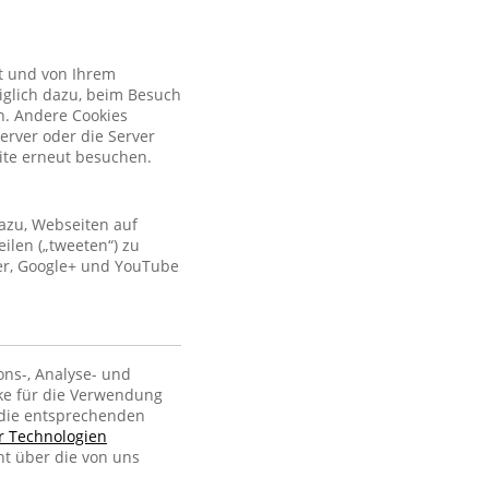
kt und von Ihrem
iglich dazu, beim Besuch
n. Andere Cookies
erver oder die Server
site erneut besuchen.
azu, Webseiten auf
ilen („tweeten“) zu
ter, Google+ und YouTube
ons-, Analyse- und
ke für die Verwendung
, die entsprechenden
er Technologien
ht über die von uns