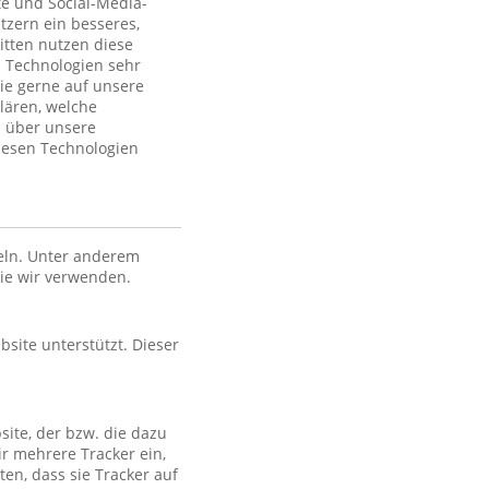
te und Social-Media-
tzern ein besseres,
itten nutzen diese
 Technologien sehr
ie gerne auf unsere
lären, welche
n über unsere
iesen Technologien
eln. Unter anderem
die wir verwenden.
bsite unterstützt. Dieser
site, der bzw. die dazu
ir mehrere Tracker ein,
en, dass sie Tracker auf